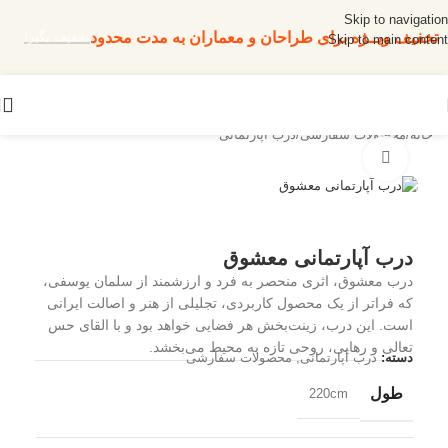
Skip to navigation
تخفیف ویــژه برای طراحان و معماران به مدت محدود
تخفیف بگیر!
Skip to main content
خانه
/
محصولات سفارشی
/
درب آپارتمانی
بزرگنمایی تصویر
درب آپارتمانی معشوق
درب معشوق، اثری منحصر به فرد و ارزشمند از سلمان یوسفی،
که فراتر از یک محصول کاربردی، تجلیلی از هنر و اصالت ایرانی
است. این درب، زینت‌بخش هر فضایی خواهد بود و با القای حس
تعالی و رهایی، روحی تازه به محیط می‌بخشد.
دسته:
درب آپارتمانی
,
محصولات سفارشی
طول
220cm