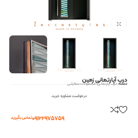
بزرگنمایی تصویر
درب آپارتمانی زمین
دسته:
درب آپارتمانی
,
محصولات سفارشی
درخواست مشاوره خرید
09122975759
تماس بگیرید