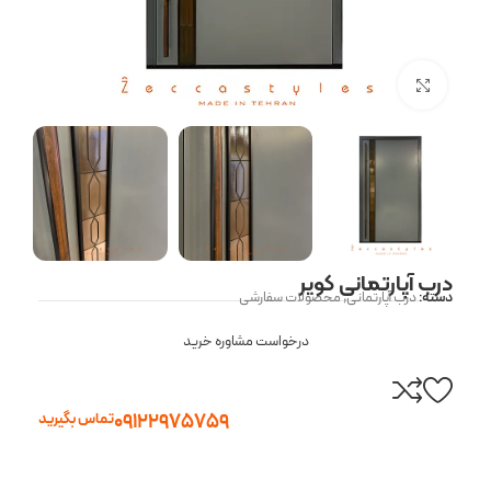
بزرگنمایی تصویر
درب آپارتمانی کویر
دسته:
درب آپارتمانی
,
محصولات سفارشی
درخواست مشاوره خرید
09122975759
تماس بگیرید