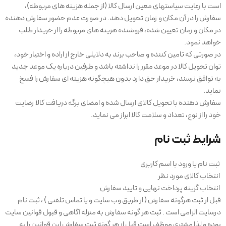
است با رعایت سیاستهای معین ارسال کالا (از جمله هزینه های مربوطه)،
سفارش را در آن مکان و زمان تحویل دهد. در صورت عدم حضور سفارش دهنده
در مکان و زمان تعیین شده، فروشنده هزینه های مربوطه را از خریدار طلب
خواهد نمود.
در صورتی که تامین کننده و صاحب برند به دلایلی خارج از اراده و اختیار خود،
توان تحویل کالا در موعد مقرر را نداشته باشد و طرفین درباره یک موعد جدید
به توافق نرسند، خریدار حق دارد بدون هیچگونه هزینه ای سفارش را فسخ
نماید.
سفارش دهنده با تحویل کالای ارسال شده و امضای برگه دریافت کالا رضایت
خود را از نوع، تعداد و سلامت کالا ابراز می نماید.
شرایط ثبت نام
ثبت نام یا ورود با اسم کاربری
انتخاب کالای مورد نظر
انتخاب گزینه پرداخت نهایی و تایید سفارش
قبل از ثبت هرگونه سفارش ( از طریق وب سایت و یا تماس تلفنی ) ، ثبت نام
درسایت الزامی است . ثبت هر گونه سفارش به منزله آگاهی و قبول قوانین سایت
بوده و لذا مشتری موظف است قبل از هر گونه ثبت سفارش این قوانین را به