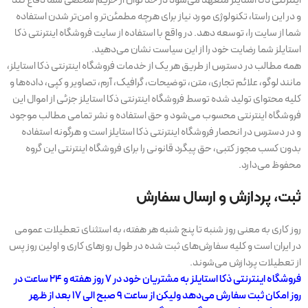
اینترنتی ذکا استایلز متعهد می‏‌شود در حد توان از حریم شخصی شما دفاع کند
و در این راستا، تکنولوژی مورد نیاز برای هرچه مطمئن‏‌تر و امن‏‌تر شدن استفاده
شما از سایت را، توسعه دهد. در واقع با استفاده از سایت فروشگاه اینترنتی ذکا
استایلز شما رضایت خود را از این سیاست نشان می‏‌دهید.
همه مطالب در دسترس از طریق هر یک از خدمات فروشگاه اینترنتی ذکا استایلز،
مانند لوگو، علائم تجاری، متن، توضیحات، گرافیک، آرم، تصاویر و کپی، داده‌ها و
کلیه محتوای تولید شده توسط فروشگاه اینترنتی ذکا استایلز جزئی از اموال این
فروشگاه اینترنتی محسوب می‏‌شود و حق استفاده و نشر تمامی مطالب موجود
و در دسترس در انحصار فروشگاه اینترنتی ذکا استایلز است و هرگونه استفاده
بدون کسب مجوز کتبی، حق پیگرد قانونی را برای فروشگاه اینترنتی این گروه
محفوظ می‏‌دارد.
ثبت، پردازش و ارسال سفارش
روز کاری به معنی روز شنبه تا پنج شنبه هر هفته، به استثنای تعطیلات عمومی
در ایران است و کلیه سفارش‏‌های ثبت شده در طول روزهای کاری و اولین روز پس
از تعطیلات پردازش می‌‏شوند.
فروشگاه اینترنتی ذکا استایلز به مشتریان خود در 7 روز هفته و 24 ساعت در
روز امکان ثبت سفارش می‌‏دهد ولیکن از ساعت 9 صبح الی 17 بعد از ظهر