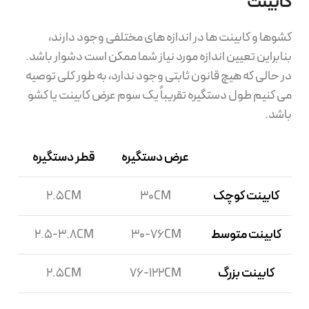
کابینت
کشوها و کابینت ها در اندازه های مختلفی وجود دارند،
بنابراین تعیین اندازه مورد نیاز شما ممکن است دشوار باشد.
در حالی که هیچ قانون ثابتی وجود ندارد، به طور کلی توصیه
می کنیم طول دستگیره تقریباً یک سوم عرض کابینت یا کشو
باشد.
عرض دستگیره
قطر دستگیره
کابینت کوچک
30CM
2.5CM
کابینت متوسط
30-76CM
2.5-3.8CM
کابینت بزرگ
76-122CM
2.5CM