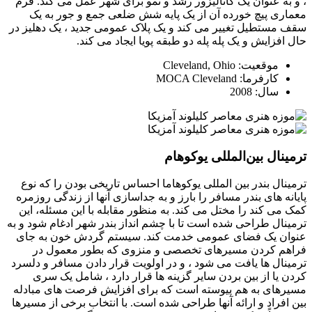
، و به عنوان یک کاتالیزور رشد و نمو برای شهر عمل می کند. فرم
معماری پیچ خورده آن از یک پایه شش ضلعی جمع و جور به یک
سقف مستطیل تغییر می کند و یک پلاک عمومی جدید ، یک دهلیز در
حال افزایش و یک پله پله دو طبقه پویا ایجاد می کند.
موقعیت: Cleveland, Ohio
کارفرما: MOCA Cleveland
سال: 2008
ترمینال بین‌المللی یوکوهام
ترمینال بندر بین المللی یوکوهاما احساس تاریخی بودن را که نوع
پایانه های بندر مسافر را بارز و به جداسازی آنها از زندگی روزمره
کمک می کند را مختل می کند. به منظور مقابله با این مسئله، این
ترمینال طراحی شده است تا با چشم انداز بندر شهر ادغام شود و به
عنوان یک فضای عمومی خدمت کند. سیستم گردش خون به جای
فراهم کردن مسیرهای تخصصی و منزوی که بطور معمول در
ترمینال ها یافت می شود ، و در اولویت قرار دادن مسافر و دلسرد
کردن یا از بین بردن سایر گزینه ها قرار دارد ، شامل یک سری
مسیرهای به هم پیوسته است که برای افزایش فرصت های مبادله
بین افراد و ارائه آنها طراحی شده است. با انتخاب برخی از مسیرها