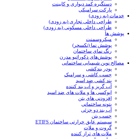
دستگیره کمد دیواری و کابینت
پارکت سرامیکی
خدمات (به زودی)
طراحی داخلی تجاری (به زودی)
طراحی داخلی مسکونی (به زودی)
پوشش ها
میکروسمنت
پوشش نما (تکسچر)
رنگ نمای ساختمان
پوشش‌های دکوراتیو مدرن
مصالح نوین شیمیایی ساختمانی
پودر بندکشی
چسب کاشی و سرامیک
بند کشی ضد اسید
آب گریز و آب بند کننده
اپوکسی ها و ملات های ضد اسید
افزودنی های بتن
بتونه ساختمانی
آب بند دو جزئی
چسب بتن
سیستم عایق حرارتی ساختمان ETIFS
گروت و ملات
ملات های تراز کننده