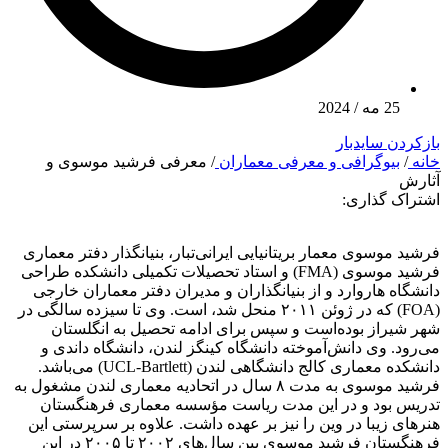
25 مه / 2024
بازکردن سایدبار
خانه
/
بیوگرافی و معرفی معماران
/
معرفی فرشید موسوی و
آثارش
اشتراک گذاری:
فرشید موسوی معمار بریتانیایی ایرانی‌تبار، بنیانگذار دفتر معماری
فرشید موسوی (FMA) و استاد تحصیلات تکمیلی دانشکده طراحی
دانشگاه هاروارد و از بنیانگذاران و مدیران دفتر معماران خارجی
(FOA) که در ژوئن ۲۰۱۱ منحل شد، است. وی تا سیزده سالگی در
شهر شیراز بوده‌است و سپس برای ادامه تحصیل به انگلستان
می‌رود. وی دانش‌آموخته دانشگاه کینگز لندن، دانشگاه داندی و
دانشکده معماری کالج دانشگاهی لندن (UCL-Bartlett) می‌باشد.
فرشید موسوی به مدت ۸ سال در اتحادیه معماری لندن مشغول به
تدریس بود و در این مدت ریاست مؤسسه معماری فرهنگستان
هنرهای زیبا در وین را نیز بر عهده داشت. علاوه بر سرپرستی این
فرهنگستان فرشید موسوی بین سال‌های ۲۰۰۲ تا ۲۰۰۵ در این