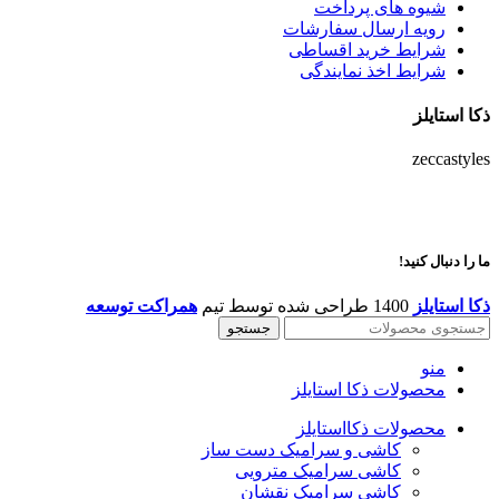
شیوه های پرداخت
رویه ارسال سفارشات
شرایط خرید اقساطی
شرایط اخذ نمایندگی
ذکا استایلز
zeccastyles
ما را دنبال کنید!
ذکا استایلز
1400 طراحی شده توسط تیم
همراکت توسعه
جستجو
منو
محصولات ذکا استایلز
محصولات ذکااستایلز
کاشی و سرامیک دست ساز
کاشی سرامیک مترویی
کاشی سرامیک نقشان