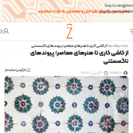
Skip to navigation
تخفیف ویــژه برای طراحان و معماران به مدت محدود
تخفیف بگیر!
Skip to main content
خانه
/
مقاله ها
/
از کاشی کاری تا هنرهای معاصر؛ پیوندهای ناگسستنی
از کاشی کاری تا هنرهای معاصر؛ پیوندهای
ناگسستنی
بازکردن سایدبار
miladtn
9 آوریل / 2025