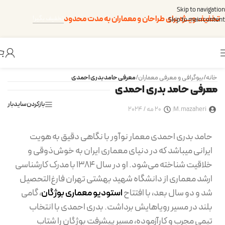
Skip to navigation
تخفیف ویــژه برای طراحان و معماران به مدت محدود
تخفیف بگیر!
Skip to main content
خانه
/
بیوگرافی و معرفی معماران
/
معرفی حامد بدری احمدی
معرفی حامد بدری احمدی
بازکردن سایدبار
M.mazaheri
20 مه / 2024
حامد بدری احمدی معمار نوآور با نگاهی دقیق به هویت
ایرانی میباشد که در دنیای معماری ایران به خوش‌ذوقی و
خلاقیت شناخته می‌شود. او در سال 1384 با مدرک کارشناسی
ارشد معماری از دانشگاه شهید بهشتی تهران فارغ‌التحصیل
شد و دو سال بعد، با افتتاح
استودیو معماری بوژگان
، گامی
بلند در مسیر رویاهایش برداشت. بدری احمدی با انتخاب
تیمی مجرب و کارآزموده، مسیر پیشرفت بوژگان را شتاب