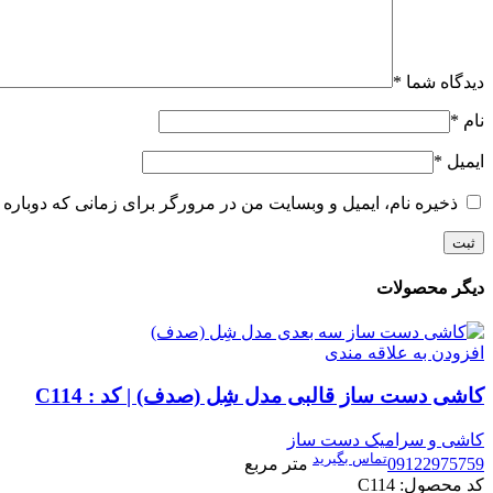
دیدگاه شما
*
نام
*
ایمیل
*
ذخیره نام، ایمیل و وبسایت من در مرورگر برای زمانی که دوباره 
دیگر محصولات
افزودن به علاقه مندی
کاشی دست ساز قالبی مدل شِل (صدف) | کد : C114
کاشی و سرامیک دست ساز
تماس بگیرید
09122975759
متر مربع
کد محصول:
C114