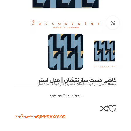
بزرگنمایی تصویر
کاشی دست ساز نقشان | مدل استر
دسته:
کاشی سرامیک نقشان
,
کاشی و سرامیک دست ساز
درخواست مشاوره خرید
09122975759
تماس بگیرید