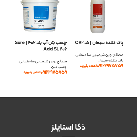
پاک کننده سیمان | کد CR2
چسب بتن آب بند 406 | Sure
L 412
Add SL 406
مصالح نوین شیمیایی ساختمانی
,
پاک کننده سیمان
مصالح نوین شیمیایی ساختمانی
,
مصالح ن
09122975759
تماس بگیرید
چسب بتن
چسب ب
75759
09122975759
تماس بگیرید
اطلاعات بیشتر
اطلاعات بیشتر
اطلا
ذکا استایلز