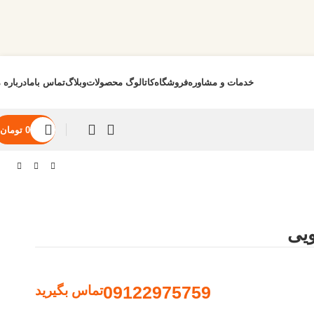
خدمات و مشاوره
فروشگاه
کاتالوگ محصولات
وبلاگ
تماس باما
درباره م
0
تومان
09122975759
تماس بگیرید