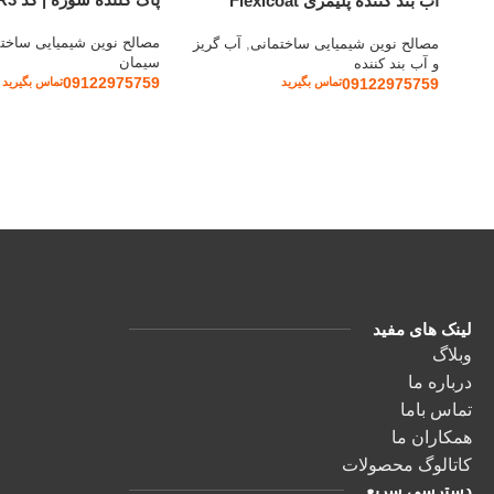
آب بند کننده پلیمری Flexicoat
مصالح نوین شیمیایی ساخت
مصالح نوین شیمیایی ساختمانی
,
آب گریز
سیمان
و آب بند کننده
09122975759
تماس بگیرید
09122975759
تماس بگیرید
لینک های مفید
وبلاگ
درباره ما
تماس باما
همکاران ما
کاتالوگ محصولات
دسترسی سریع