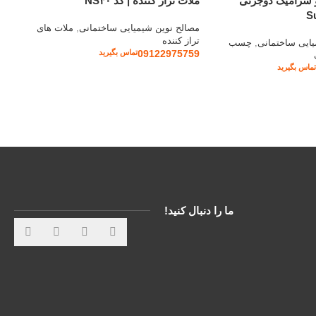
سرامیک دوجزئی
ملات تراز کننده | کد NS۴۰
Su
مصالح نوین شیمیایی ساختمانی
,
ملات های
تراز کننده
یایی ساختمانی
,
چسب
09122975759
تماس بگیرید
تماس بگیرید
ما را دنبال کنید!