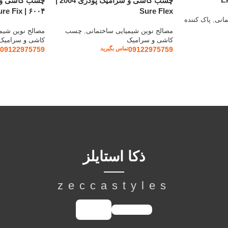
چسب کاشی و سرامیک پودری 2004 |
چسب کاشی و 
re Fix | ۶۰۰۴
Sure Flex
مانی
,
پاک کننده
مصالح نوین شیمیایی ساختمانی
,
چسب
مصالح نوین شیم
کاشی و سرامیک
کاشی و سرامیک
09122975759
09122975759
تماس بگیرید
ذکا استایلز
zeccastyles