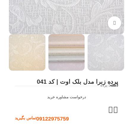
بزرگنمایی تصویر
پرده زبرا مدل بلک اوت | کد 041
دسته:
پرده
درخواست مشاوره خرید
09122975759
تماس بگیرید