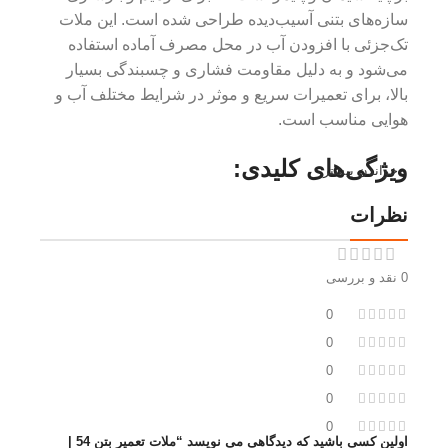
سازه‌های بتنی آسیب‌دیده طراحی شده است. این ملات
تک‌جزئی با افزودن آب در محل مصرف آماده استفاده
می‌شود و به دلیل مقاومت فشاری و چسبندگی بسیار
بالا، برای تعمیرات سریع و موثر در شرایط مختلف آب و
هوایی مناسب است.
ویژگی‌های کلیدی:
خواندن بیشتر
نظرات
ثبات حجمی: پس از سخت شدن، حجم ملات کاهش نیافته
و ترک خوردگی ایجاد نمی‌کند.
چسبندگی عالی: به سطوح بتنی قدیمی و جدید به خوبی
0 نقد و بررسی
چسبیده و پیوندی محکم ایجاد می‌کند.
0
مقاومت بالا: در برابر سایش، ضربه و عوامل محیطی
مقاومت بالایی دارد.
0
سهولت اجرا: آماده به کار بوده و تنها به افزودن آب نیاز
0
دارد.
0
سرعت سخت شدن: زمان گیرش اولیه کوتاه و مقاومت
0
فشاری سریع است.
اولین کسی باشید که دیدگاهی می نویسد “ملات تعمیر بتن 54 |