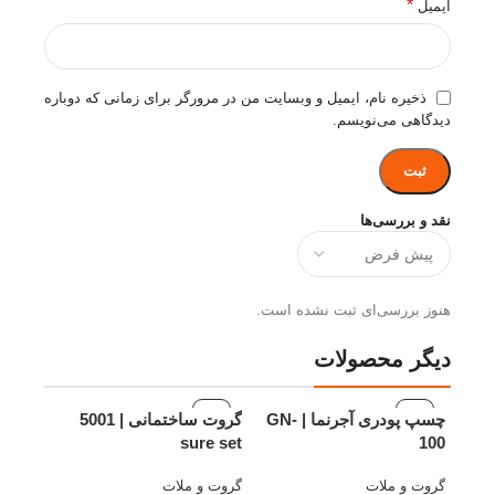
چسبندگی قوی: ایجاد پیوندی محکم با بتن زیرین و افزایش
*
ایمیل
دوام تعمیرات.
مقاومت بالا: مقاومت در برابر سایش، ضربه و عوامل
محیطی.
ذخیره نام، ایمیل و وبسایت من در مرورگر برای زمانی که دوباره
سهولت استفاده: آماده به کار بودن و عدم نیاز به تجهیزات
دیدگاهی می‌نویسم.
پیچیده.
مقرون به صرفه: کاهش هزینه‌های تعمیر و نگهداری.
مکانیسم عمل:
نقد و بررسی‌ها
ملات تعمیری 54 Rapid Sure Set با واکنش هیدراتاسیون
سیمان و پلیمر سخت می‌شود. این واکنش باعث ایجاد یک
شبکه کریستالی قوی و یکپارچه می‌شود که به ملات
هنوز بررسی‌ای ثبت نشده است.
مقاومت و چسبندگی فوق‌العاده‌ای می‌بخشد.
دیگر محصولات
چسپ پودری آجرنما | GN-
گروت ساختمانی | 5001
sure set
100
گروت و ملات
گروت و ملات