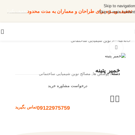
Skip to navigation
تخفیف ویــژه برای طراحان و معماران به مدت محدود
تخفیف بگیر!
Skip to main content
خانه
/
مصالح نوین شیمیایی ساختمانی
بزرگنمایی تصویر
خمیر پتینه
دسته:
پوشش ها
,
مصالح نوین شیمیایی ساختمانی
درخواست مشاوره خرید
09122975759
تماس بگیرید