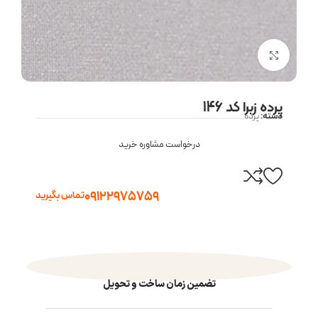
بزرگنمایی تصویر
پرده زبرا کد 146
دسته:
پرده
درخواست مشاوره خرید
09122975759
تماس بگیرید
تضمین زمان ساخت و تحویل