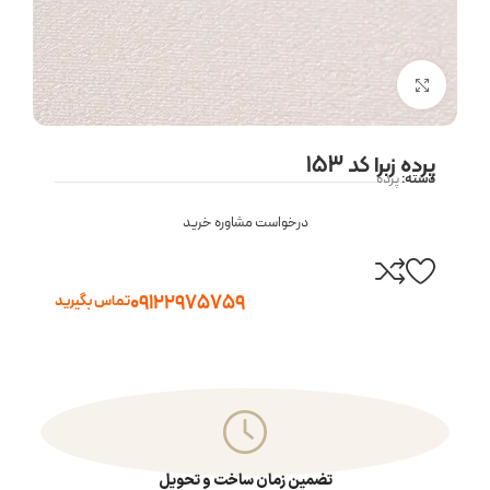
بزرگنمایی تصویر
پرده زبرا کد 153
دسته:
پرده
درخواست مشاوره خرید
09122975759
تماس بگیرید
تضمین زمان ساخت و تحویل