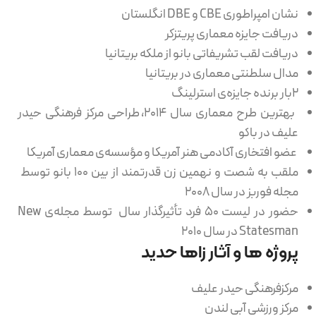
نشان امپراطوری CBE و DBE انگلستان
دریافت جایزه معماری پریتزکر
دریافت لقب تشریفاتی بانو از ملکه بریتانیا
مدال سلطنتی معماری در بریتانیا
۲بار برنده جایزه‌ی استرلینگ
بهترین طرح معماری سال ۲۰۱۴، طراحی مرکز فرهنگی حیدر
علیف در باکو
عضو افتخاری آکادمی هنر آمریکا و مؤسسه‌ی معماری آمریکا
ملقب به شصت و نهمین زن قدرتمند از بین ۱۰۰ بانو توسط
مجله فوربز در سال ۲۰۰۸
حضور در لیست ۵۰ فرد تأثیرگذار سال توسط مجله‌ی New
Statesman در سال ۲۰۱۰
پروژه ها و آثار زاها حدید
مرکزفرهنگی حیدر علیف
مرکز ورزشی آبی لندن