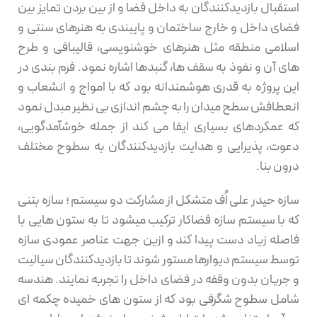
استقبال بازدیدکنندگان به داخل فضا و از بین بردن تمایز بین
فضای داخل و خارج ساختمان و پایبندی به هنرهای سنتی و
اسلامی منطقه مثل هنرهای خوشنویسی، قالیبافی و طرح
های آن و نفوذ به سقف ها، گنبدها اشاره نمود. فرم بندی در
این پروژه به قدری هوشمندانه بود که با امواج و انشعاب و
انعطافش سطح میدان را به چشم اندازی بی نظیر مبدل نمود
که عمکردهای بسیاری ایفا می کند از جمله خوشآمدگویی،
دعوت، پذیرایی و هدایت بازدیدکنندگان به سطوح مختلف
درون بنا.
سازه حیدر علی اُف متشکل از مشارکت دو سیستم ؛ سازه بتنی
که با سیستم سازه فضاکار ترکیب میشود تا به ستون هایی با
فاصله زیاد دست پیدا کند و ازین جهت عناصر عمودی سازه
توسط سیستم دیوارها مستور شوند تا بازدیدکنندگان سیالیت
و جریان بدون وقفه در فضای داخل را تجربه نمایند. هندسه
شامل سطوح شگرفی بود که از ستون های خمیده چکمه ای