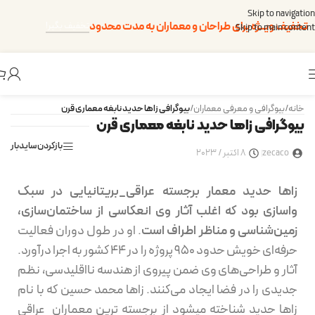
Skip to navigation
تخفیف ویــژه برای طراحان و معماران به مدت محدود
تخفیف بگیر!
Skip to main content
خانه
/
بیوگرافی و معرفی معماران
/
بیوگرافی زاها حدید نابغه معماری قرن
بیوگرافی زاها حدید نابغه معماری قرن
بازکردن سایدبار
zecaco
8 اکتبر / 2023
زاها حدید معمار برجسته عراقی_بریتانیایی در سبک
واسازی بود که اغلب آثار وی انعکاسی از ساختمان‌سازی،
زمین‌شناسی و مناظر اطراف است
. او در طول دوران فعالیت
حرفه‌ای خویش حدود ۹۵۰ پروژه را در ۴۴ کشور به اجرا درآورد.
آثار و طراحی‌های وی ضمن پیروی از هندسه نااقلیدسی، نظم
جدیدی را در فضا ایجاد می‌کنند. زاها محمد حسین که با نام
زاها حدید شناخته میشود از برجسته ترین معماران عراقی