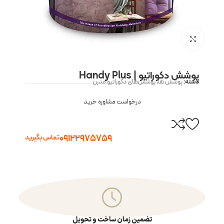
بزرگنمایی تصویر
پوشش دکوراتیو | Handy Plus
دسته:
پوشش ها
,
پوشش‌های دکوراتیو مدرن
درخواست مشاوره خرید
09122975759
تماس بگیرید
تضمین زمان ساخت و تحویل